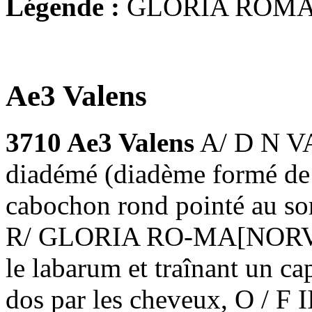
Légende :
GLORIA ROM
Ae3 Valens
3710 Ae3 Valens
A/ D N VA
diadémé (diadème formé de 
cabochon rond pointé au som
R/ GLORIA RO-MA[NORVM], 
le labarum et traînant un ca
dos par les cheveux, O / F 