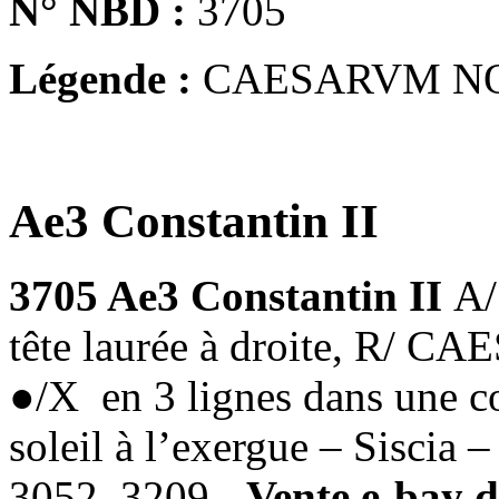
N° NBD :
3705
Légende :
CAESARVM N
Ae3 Constantin II
3705 Ae3 Constantin II
A
tête laurée à droite, R
●/X en 3 lignes dans une c
soleil à l’exergue – Sisci
3052, 3209 -
Vente e-bay 