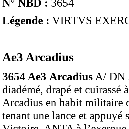
N° NBD :
3654
Légende :
VIRTVS EXERC
Ae3 Arcadius
3654 Ae3
Arcadius
A/ DN 
diadémé, drapé et cuirass
Arcadius en habit militaire 
tenant une lance et appuyé 
Victoire, ANTA à l’exergue