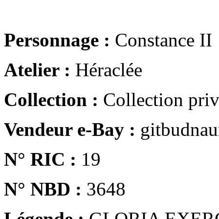
Personnage :
Constance II
Atelier :
Héraclée
Collection :
Collection pri
Vendeur e-Bay :
gitbudna
N° RIC :
19
N° NBD :
3648
Légende :
GLORIA EXER