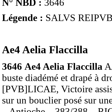
N° NBD :
3646
Légende :
SALVS REIPV
Ae4 Aelia Flaccilla
3646
Ae4 Aelia Flaccilla
A
buste diadémé et drapé à d
[PVB]LICAE, Victoire assise
sur un bouclier posé sur un
– Antioche – 383/388 – RI