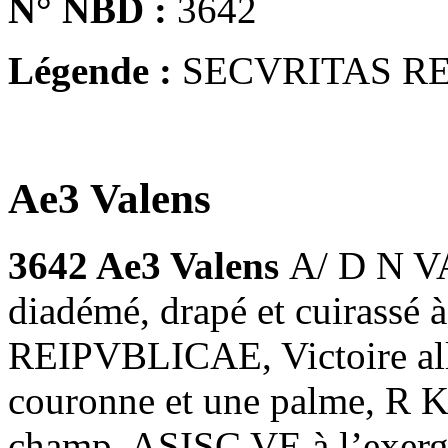
N° NBD :
3642
Légende :
SECVRITAS R
Ae3 Valens
3642 Ae3 Valens
A/ D N V
diadémé, drapé et cuirassé
REIPVBLICAE, Victoire all
couronne et une palme, R 
champ, ASISC VE à l’exergu