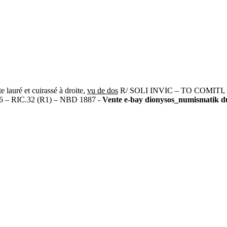
uré et cuirassé à droite,
vu de dos
R/ SOLI INVIC – TO COMITI, le so
16 – RIC.32 (R1) – NBD 1887 -
Vente e-bay dionysos_numismatik du 