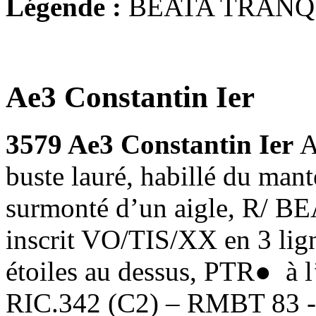
Légende :
BEATA TRANQ
Ae3 Constantin Ier
3579 Ae3 Constantin Ier
A
buste lauré, habillé du mant
surmonté d’un aigle, R/ 
inscrit VO/TIS/XX en 3 lig
étoiles au dessus, PTR● à l
RIC.342 (C2) – RMBT 83 -