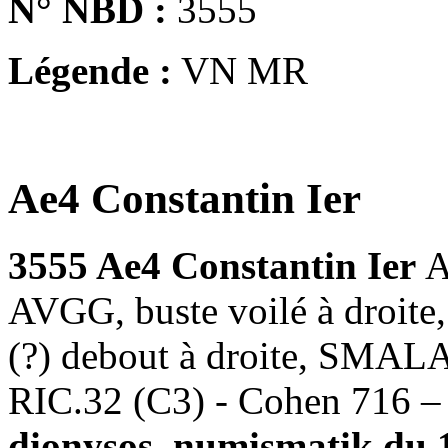
N° NBD :
3555
Légende :
VN MR
Ae4 Constantin Ier
3555 Ae4 Constantin Ier
A
AVGG, buste voilé à droite
(?) debout à droite, SMALA
RIC.32 (C3) - Cohen 716 
dionysos_numismatik du 1