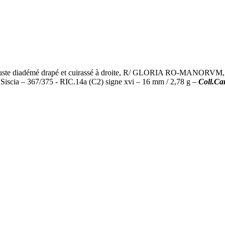
iadémé drapé et cuirassé à droite, R/ GLORIA RO-MANORVM, l'Empere
 Siscia – 367/375 - RIC.14a (C2) signe xvi – 16 mm / 2,78 g –
Coll.Ca