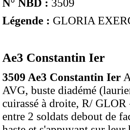
N° NBD :
3509
Légende :
GLORIA EXER
Ae3 Constantin Ier
3509 Ae3 Constantin Ier
A
AVG, buste diadémé (laurier
cuirassé à droite, R/ GLOR
entre 2 soldats debout de f
haste et s'appuyant sur leu