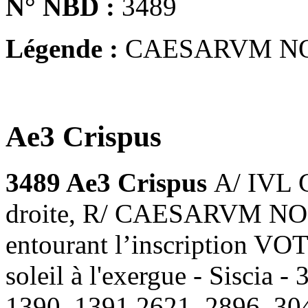
N° NBD :
3489
Légende :
CAESARVM N
Ae3 Crispus
3489 Ae3 Crispus
A/ IVL 
droite, R/ CAESARVM NOS
entourant l’inscription VO
soleil à l'exergue - Siscia
1390, 1391,2621, 2896, 30