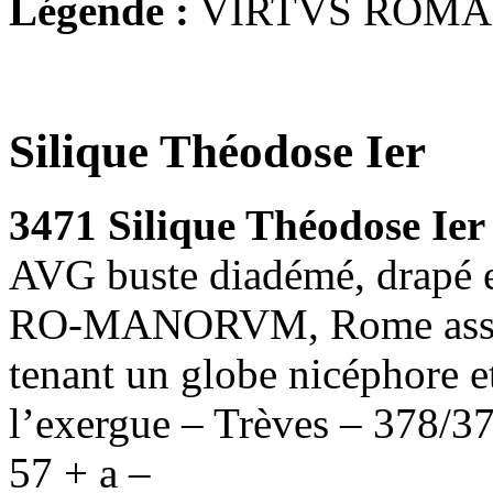
Légende :
VIRTVS ROM
Silique Théodose Ier
3471 Silique Théodose Ier
AVG buste diadémé, drapé e
RO-MANORVM, Rome assise 
tenant un globe nicéphore e
l’exergue – Trèves – 378/3
57 + a –