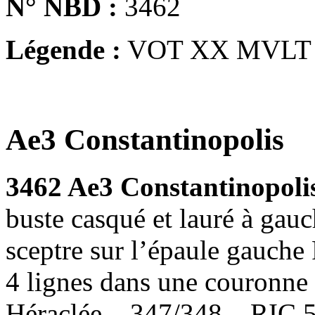
N° NBD :
3462
Légende :
VOT XX MVLT
Ae3 Constantinopolis
3462 Ae3 Constantinopoli
buste casqué et lauré à gauc
sceptre sur l’épaule gauc
4 lignes dans une couronne
Héraclée – 347/348 – RIC.5