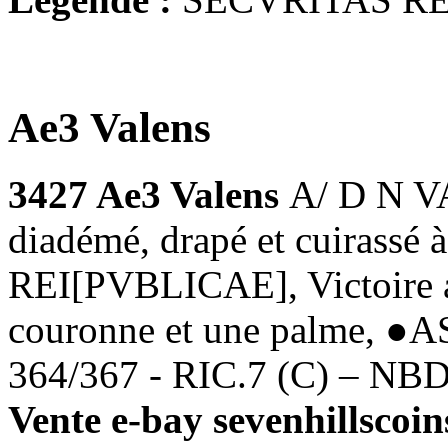
Ae3 Valens
3427 Ae3 Valens
A/ D N V
diadémé, drapé et cuirassé
REI[PVBLICAE], Victoire al
couronne et une palme, ●AS
364/367 - RIC.7 (C) – NBD 
Vente e-bay sevenhillscoin