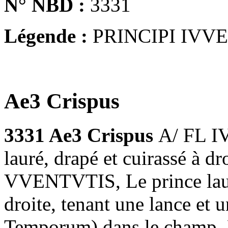
N° NBD :
3331
Légende :
PRINCIPI IVV
Ae3 Crispus
3331 Ae3 Crispus
A/ FL I
lauré, drapé et cuirassé à d
VVENTVTIS, Le prince lauré 
droite, tenant une lance et u
Temporum) dans le champ, B