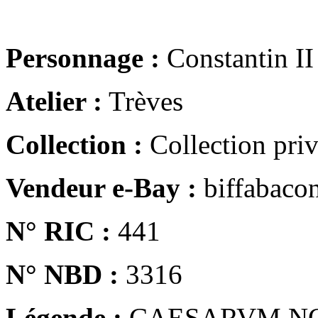
Personnage :
Constantin II
Atelier :
Trèves
Collection :
Collection pri
Vendeur e-Bay :
biffabaco
N° RIC :
441
N° NBD :
3316
Légende :
CAESARVM N