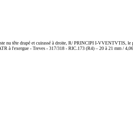
ête drapé et cuirassé à droite, R/ PRINCIPI I-VVENTVTIS, le prince 
●ATR à l'exergue - Treves - 317/318 - RIC.173 (R4) – 20 à 21 mm / 4,0