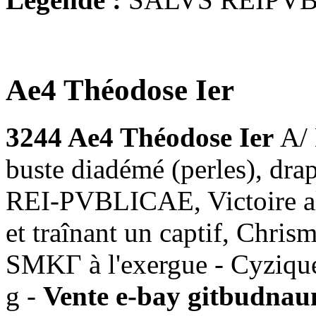
Ae4 Théodose Ier
3244 Ae4 Théodose Ier
A/
buste diadémé (perles), dra
REI-PVBLICAE, Victoire all
et traînant un captif, Chri
SMKΓ à l'exergue - Cyzique
g -
Vente e-bay gitbudnau