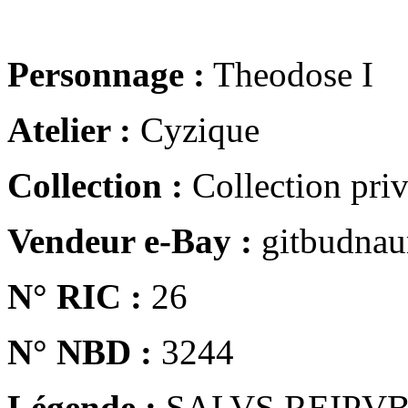
Personnage :
Theodose I
Atelier :
Cyzique
Collection :
Collection pri
Vendeur e-Bay :
gitbudna
N° RIC :
26
N° NBD :
3244
Légende :
SALVS REIPV