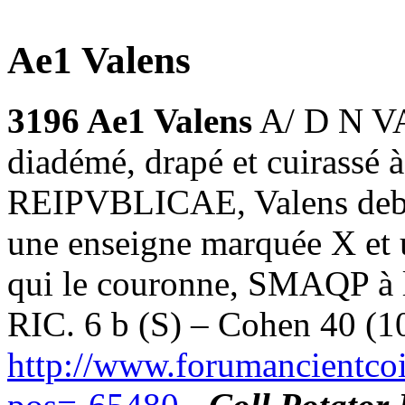
Ae1 Valens
3196 Ae1 Valens
A/ D N VA
diadémé, drapé et cuirassé
REIPVBLICAE, Valens debout
une enseigne marquée X et 
qui le couronne, SMAQP à l
RIC. 6 b (S) – Cohen 40 (1
http://www.forumancientco