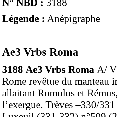
N° NBD :
3188
Légende :
Anépigraphe
Ae3 Vrbs Roma
3188
Ae3 Vrbs Roma
A/ V
Rome revêtue du manteau i
allaitant Romulus et Rémus,
l’exergue. Trèves –330/331
Luxeuil (331-332) n°509 (