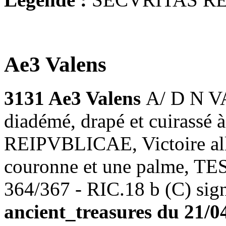
Ae3 Valens
3131 Ae3 Valens
A/ D N V
diadémé, drapé et cuirassé
REIPVBLICAE, Victoire all
couronne et une palme, TES
364/367 - RIC.18 b (C) sign
ancient_treasures du 21/04