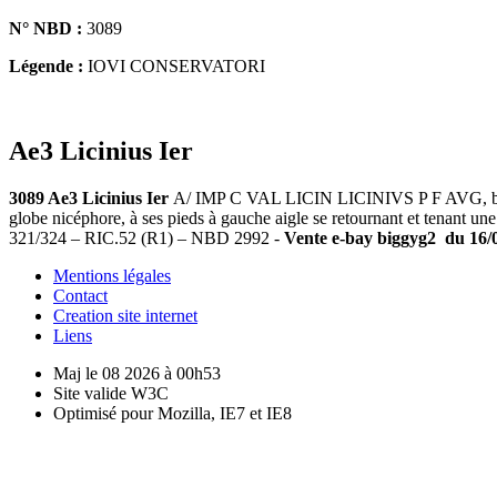
N° NBD :
3089
Légende :
IOVI CONSERVATORI
Ae3 Licinius Ier
3089 Ae3 Licinius Ier
A/ IMP C VAL LICIN LICINIVS P F AVG, buste 
globe nicéphore, à ses pieds à gauche aigle se retournant et tenant u
321/324 – RIC.52 (R1) – NBD 2992 -
Vente e-bay biggyg2 du 16/04
Mentions légales
Contact
Creation site internet
Liens
Maj le 08 2026 à 00h53
Site valide W3C
Optimisé pour Mozilla, IE7 et IE8