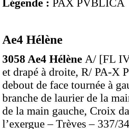
Légende :
PAX PVBLICA
Ae4 Hélène
3058 Ae4 Hélène
A/ [FL I
et drapé à droite, R/ PA-X
debout de face tournée à gau
branche de laurier de la mai
de la main gauche, Croix d
l’exergue – Trèves – 337/3