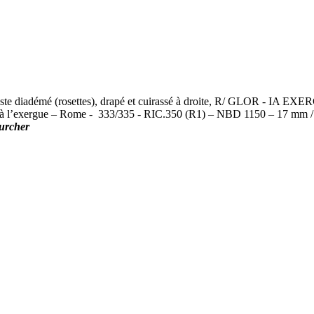
démé (rosettes), drapé et cuirassé à droite, R/ GLOR - IA EXERC – 
e P à l’exergue – Rome - 333/335 - RIC.350 (R1) – NBD 1150 – 17 mm /
urcher