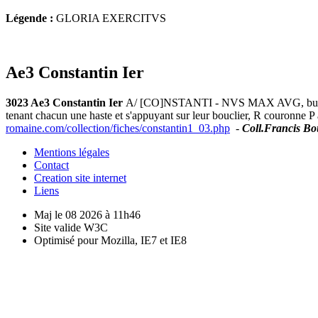
Légende :
GLORIA EXERCITVS
Ae3 Constantin Ier
3023 Ae3 Constantin Ier
A/ [CO]NSTANTI - NVS MAX AVG, buste dia
tenant chacun une haste et s'appuyant sur leur bouclier, R couronn
romaine.com/collection/fiches/constantin1_03.php
-
Coll.Francis Bo
Mentions légales
Contact
Creation site internet
Liens
Maj le 08 2026 à 11h46
Site valide W3C
Optimisé pour Mozilla, IE7 et IE8