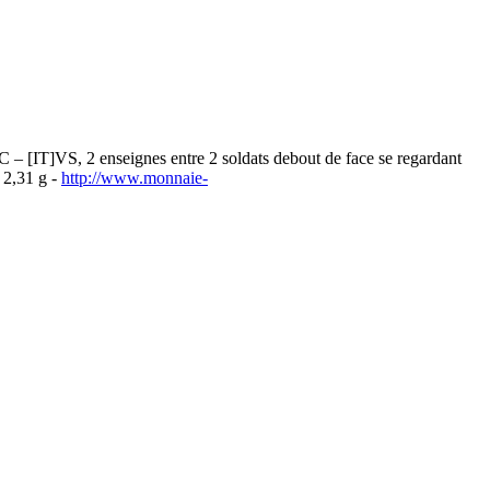
[IT]VS, 2 enseignes entre 2 soldats debout de face se regardant
 2,31 g -
http://www.monnaie-