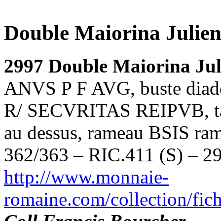
Double Maiorina Julien
2997 Double Maiorina Jul
ANVS P F AVG, buste diadém
R/ SECVRITAS REIPVB, taur
au dessus, rameau BSIS rame
362/363 – RIC.411 (S) – 29
http://www.monnaie-
romaine.com/collection/fic