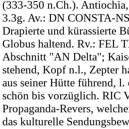
(333-350 n.Ch.). Antiochia
3.3g. Av.: DN CONSTA-NS
Drapierte und kürassierte B
Globus haltend. Rv.: FE
Abschnitt "AN Delta"; Kaiser
stehend, Kopf n.l., Zepter 
aus seiner Hütte führend, l
schön bis vorzüglich. RIC V
Propaganda-Revers, welche
das kulturelle Sendungsbe