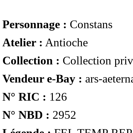
Personnage :
Constans
Atelier :
Antioche
Collection :
Collection pri
Vendeur e-Bay :
ars-aetern
N° RIC :
126
N° NBD :
2952
Légende :
FEL TEMP REP