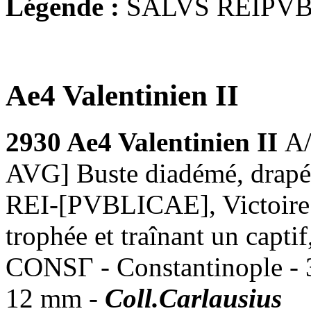
Légende :
SALVS REIPV
Ae4 Valentinien II
2930 Ae4 Valentinien II
A
AVG] Buste diadémé, drapé 
REI-[PVBLICAE], Victoire a
trophée et traînant un capti
CONSΓ - Constantinople - 3
12 mm -
Coll.Carlausius