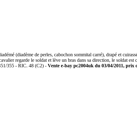
mé (diadème de perles, cabochon sommital carré), drapé et cuirass
avalier regarde le soldat et lève un bras dans sa direction, le soldat es
 351/355 - RIC. 48 (C2) -
Vente e-bay pc2004uk du 03/04/2011, prix d