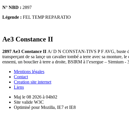
N° NBD :
2897
Légende :
FEL TEMP REPARATIO
Ae3 Constance II
2897 Ae3 Constance II
A/ D N CONSTAN-TIVS P F AVG, buste diadé
transperçant de sa lançe un cavalier tombé a terre avec sa monture, le c
ennemi, un bouclier à terre a droite, BSIRM à l’exergue – Sirmium -
Mentions légales
Contact
Creation site internet
Liens
Maj le 08 2026 à 04h02
Site valide W3C
Optimisé pour Mozilla, IE7 et IE8