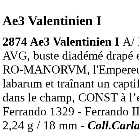
Ae3 Valentinien I
2874 Ae3 Valentinien I
A/
AVG, buste diadémé drapé e
RO-MANORVM, l'Empereur a
labarum et traînant un capt
dans le champ, CONST à l’e
Ferrando 1329 - Ferrando II
2,24 g / 18 mm -
Coll.Carl