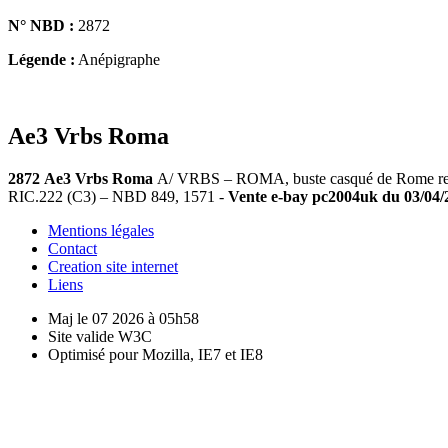
N° NBD :
2872
Légende :
Anépigraphe
Ae3 Vrbs Roma
2872
Ae3 Vrbs Roma
A/ VRBS – ROMA, buste casqué de Rome revêtu
RIC.222 (C3) – NBD 849, 1571 -
Vente e-bay pc2004uk du 03/04/20
Mentions légales
Contact
Creation site internet
Liens
Maj le 07 2026 à 05h58
Site valide W3C
Optimisé pour Mozilla, IE7 et IE8