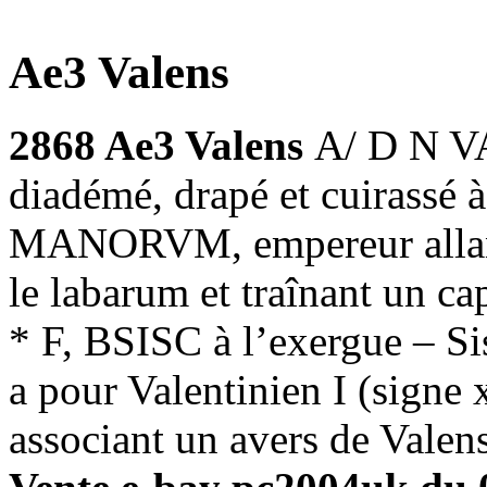
Ae3 Valens
2868 Ae3 Valens
A/ D N V
diadémé, drapé et cuirassé
MANORVM, empereur allant à
le labarum et traînant un ca
* F, BSISC à l’exergue – S
a pour Valentinien I (signe 
associant un avers de Valens