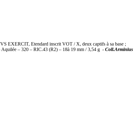
TVS EXERCIT, Etendard inscrit VOT / X, deux captifs à sa base ;
gue – Aquilée – 320 – RIC.43 (R2) – 18à 19 mm / 3,54 g -
Coll.Arminius