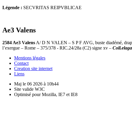
Légende :
SECVRITAS REIPVBLICAE
Ae3 Valens
2584 Ae3 Valens
A/ D N VALEN – S P F AVG, buste diadémé, drapé e
l’exergue – Rome – 375/378 - RIC.24/28a (C2) signe xv –
Coll.elag
Mentions légales
Contact
Creation site internet
Liens
Maj le 06 2026 à 10h44
Site valide W3C
Optimisé pour Mozilla, IE7 et IE8