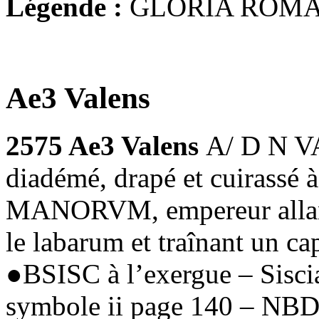
Légende :
GLORIA ROM
Ae3 Valens
2575 Ae3 Valens
A/ D N V
diadémé, drapé et cuirassé
MANORVM, empereur allant à
le labarum et traînant un ca
●BSISC à l’exergue – Sisci
symbole ii page 140 – NBD