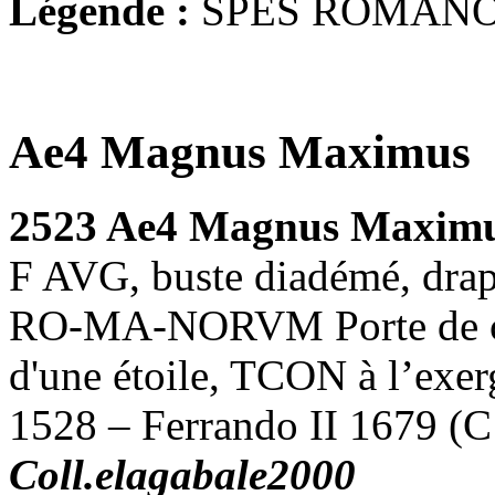
Légende :
SPES ROMAN
Ae4 Magnus Maximus
2523 Ae4 Magnus Maxim
F AVG, buste diadémé, drapé
RO-MA-NORVM Porte de cam
d'une étoile, TCON à l’exer
1528 – Ferrando II 1679 (
Coll.elagabale2000