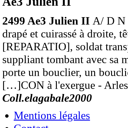
Ae3 Julien II
2499 Ae3 Julien II
A/ D N
drapé et cuirassé à droite,
[REPARATIO], soldat transp
suppliant tombant avec sa mo
porte un bouclier, un boucli
[…]CON à l'exergue - Arles
Coll.elagabale2000
Mentions légales