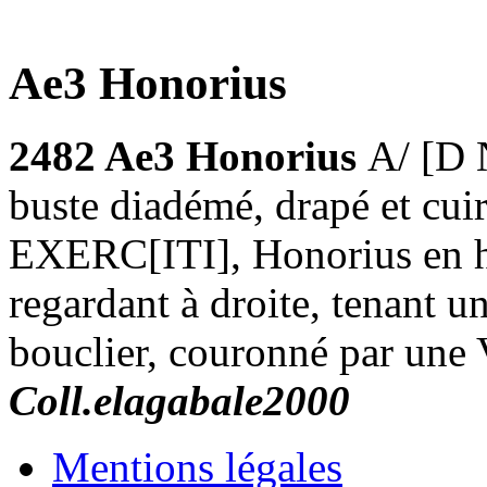
Ae3 Honorius
2482 Ae3 Honorius
A/ [D
buste diadémé, drapé et cui
EXERC[ITI], Honorius en ha
regardant à droite, tenant u
bouclier, couronné par une 
Coll.elagabale2000
Mentions légales