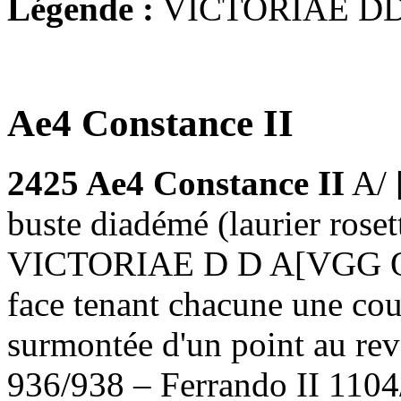
Légende :
VICTORIAE DD
Ae4 Constance II
2425 Ae4 Constance II
A/ 
buste diadémé (laurier rosett
VICTORIAE D D A[VGG Q NN
face tenant chacune une cou
surmontée d'un point au rev
936/938 – Ferrando II 110