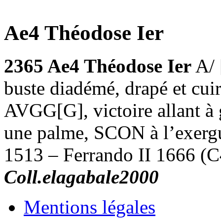
Ae4 Théodose Ier
2365 Ae4 Théodose Ier
A/
buste diadémé, drapé et cui
AVGG[G], victoire allant à
une palme, SCON à l’exergu
1513 – Ferrando II 1666 (C4
Coll.elagabale2000
Mentions légales