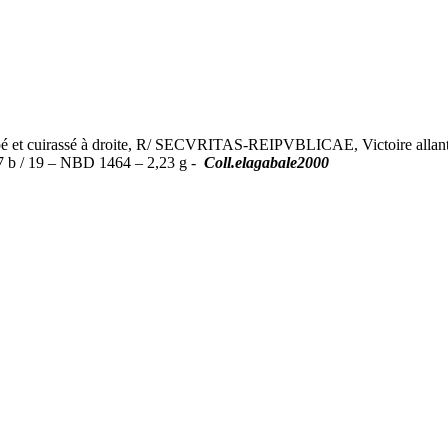
et cuirassé à droite, R/ SECVRITAS-REIPVBLICAE, Victoire allant 
17 b / 19 – NBD 1464 – 2,23 g -
Coll.elagabale2000