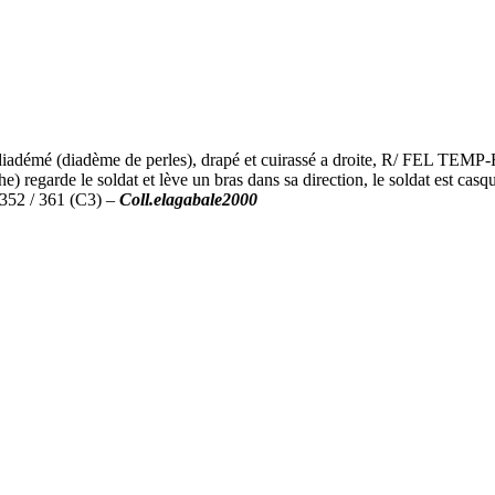
é (diadème de perles), drapé et cuirassé a droite, R/ FEL TEMP-RE
he) regarde le soldat et lève un bras dans sa direction, le soldat est ca
.352 / 361 (C3) –
Coll.elagabale2000