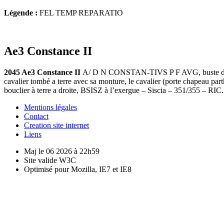
Légende :
FEL TEMP REPARATIO
Ae3 Constance II
2045 Ae3 Constance II
A/ D N CONSTAN-TIVS P F AVG, buste diadém
cavalier tombé a terre avec sa monture, le cavalier (porte chapeau part
bouclier à terre a droite, BSISZ à l’exergue – Siscia – 351/355 – RIC
Mentions légales
Contact
Creation site internet
Liens
Maj le 06 2026 à 22h59
Site valide W3C
Optimisé pour Mozilla, IE7 et IE8