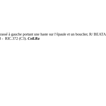
ssé à gauche portant une haste sur l’épaule et un bouclier, R/ BE
23 - RIC.372 (C3).
Coll.Ra