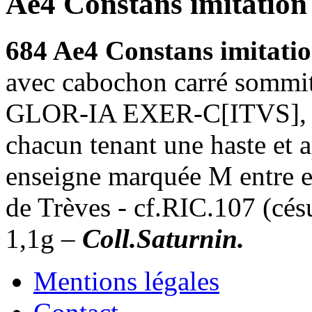
Ae4 Constans imitation
684 Ae4 Constans imitati
avec cabochon carré sommital
GLOR-IA EXER-C[ITVS], 2 s
chacun tenant une haste et 
enseigne marquée M entre eu
de Trèves - cf.RIC.107 (cés
1,1g –
Coll.Saturnin.
Mentions légales