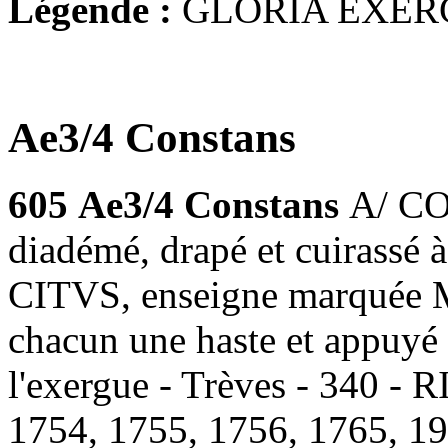
Légende :
GLORIA EXER
Ae3/4 Constans
605
Ae3/4 Constans
A/ CO
diadémé, drapé et cuirass
CITVS, enseigne marquée M 
chacun une haste et appuyé 
l'exergue - Trèves - 340 -
1754, 1755, 1756, 1765, 1