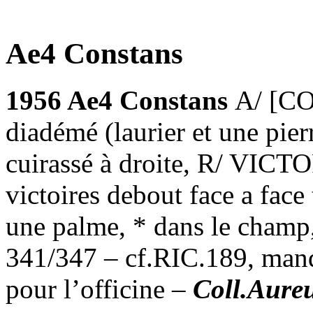
Ae4 Constans
1956 Ae4 Constans
A/ [C
diadémé (laurier et une pie
cuirassé à droite, R/ VI
victoires debout face a fac
une palme, * dans le champ,
341/347 – cf.RIC.189, man
pour l’officine –
Coll.Aure