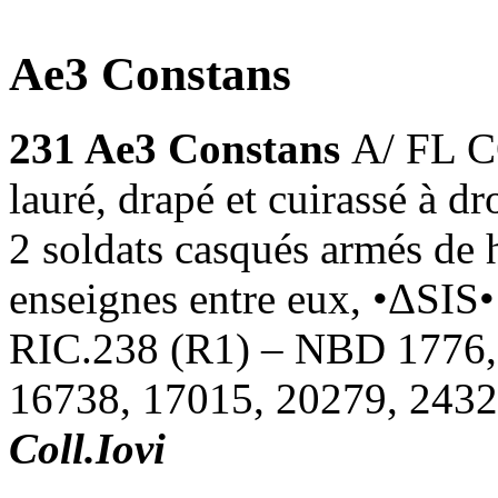
Ae3 Constans
231
Ae3 Constans
A/ FL 
lauré, drapé et cuirassé à
2 soldats casqués armés de h
enseignes entre eux, •ΔSIS•
RIC.238 (R1) – NBD 1776, 
16738, 17015, 20279, 2432
Coll.Iovi