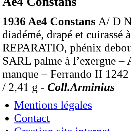
Ae4 Constans
1936 Ae4 Constans
A/ D N
diadémé, drapé et cuirassé
REPARATIO, phénix debout à
SARL palme à l’exergue – A
manque – Ferrando II 124
/ 2,41 g -
Coll.Arminius
Mentions légales
Contact