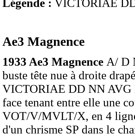
Légende :
VICTORIAE DD
Ae3 Magnence
1933 Ae3 Magnence
A/ D
buste tête nue à droite drapé 
VICTORIAE DD NN AVG ET C
face tenant entre elle une c
VOT/V/MVLT/X, en 4 lignes
d'un chrisme SP dans le ch