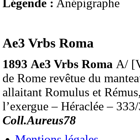
Légende :
Anépigraphe
Ae3 Vrbs Roma
1893
Ae3 Vrbs Roma
A/ [
de Rome revêtue du manteau
allaitant Romulus et Rémus
l’exergue – Héraclée – 333
Coll.Aureus78
Mentions légales